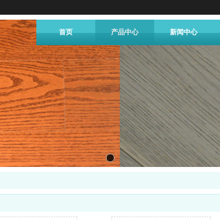
首页
产品中心
新闻中心