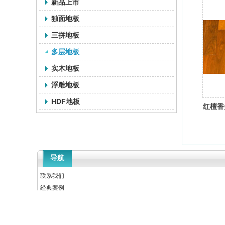
新品上市
独面地板
三拼地板
多层地板
实木地板
浮雕地板
HDF地板
红檀香
导航
联系我们
经典案例
新闻中心
产品中心
关于我们